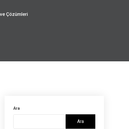
ı ve Çözümleri
Ara
Ara