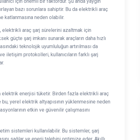
ullanıcı için önemli bir faktördür. Şu anda yaygın
ınırlayan bazı sorunlara sahiptir. Bu da elektrikli araç
ne katlanmasına neden olabilir.
, elektrikli araç şarj sürelerini azaltmak için
üksek güçte şarj imkanı sunarak araçların daha hızlı
arasındaki teknolojik uyumluluğun artırılması da
e iletişim protokolleri, kullanıcıların farklı şarj
r.
 elektrik enerjisi tüketir. Birden fazla elektrikli araç
 ve bu, yerel elektrik altyapısının yüklenmesine neden
stasyonlarının etkin ve güvenilir çalışmasını
tim sistemleri kullanılabilir. Bu sistemler, şarj
asını sağlar ve enerji talebini optimize eder. Akıllı