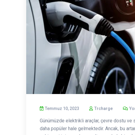
Temmuz 10, 2023
Trcharge
Yo
Günümüzde elektrikli araçlar, çevre dostu ve 
daha popüler hale gelmektedir. Ancak, bu artan