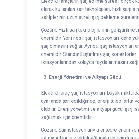
Elektrikli araçların şarj edilme süresi, birçok k
olarak kullanılan şarj teknolojileri, hızlı şarjı s
sahiplerinin uzun süreli şarj bekleme süreleri
Çözüm: Hızlı şarj teknolojilerinin geliştirilmesi
önemlidir. Yeni nesil şarj istasyonları, daha y
şarj olmasını sağlar. Ayrıca, şarj istasyonları 
önemlidir. Standartlaştırılmış şarj konektörleri v
istasyonlarından kolayca faydalanmasını sağla
Enerji Yönetimi ve Altyapı Gücü
Elektrikli araç şarj istasyonları, büyük miktarda
aynı anda şarj edildiğinde, enerji talebi artar
olabilir. Enerji yönetimi ve altyapı gücü, şarj i
sağlamak için önemlidir.
Çözüm: Şarj istasyonlarıyla entegre enerji yöne
istasyonlarının elektrik ağlarıyla iletişim kurm